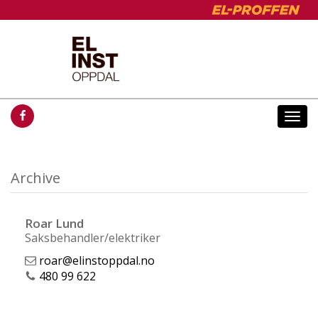
Togg
navi
Archive
Roar Lund
Saksbehandler/elektriker
roar@elinstoppdal.no
480 99 622