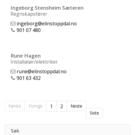
Ingeborg Stensheim Sæteren
Regnskapsfører
ingeborg@elinstoppdal.no
901 07 480
Rune Hagen
Installatør/elektriker
rune@elinstoppdal.no
901 63 432
Første
Forrige
1
2
Neste
Siste
Søk